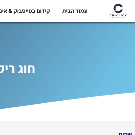
ילוג
עמוד הבית
קידום בפייסבוק & אי
תוכן
חוג ריק
שתף