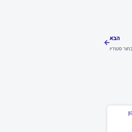
הבא
הבא
חור סטודיו
ן