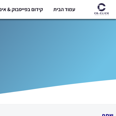
ילוג
עמוד הבית
קידום בפייסבוק & אי
תוכן
שתף