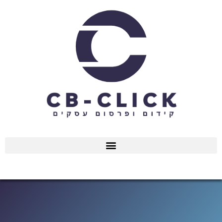
ילוג
תוכן