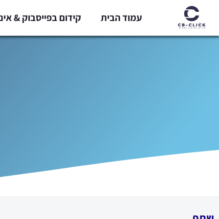
ילוג
עמוד הבית
קידום בפייסבוק & אי
תוכן
שתף