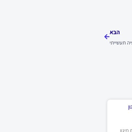
הבא
הבא
יה תעשייתי
ן
מיגון