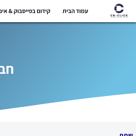
ילוג
עמוד הבית
קידום בפייסבוק & אי
תוכן
חבר
שתף