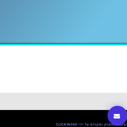
נבנה, מתוחזק ומקודם על ידי CLICKIN360