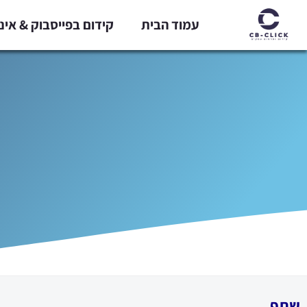
ילוג
עמוד הבית
קידום בפייסבוק & אי
תוכן
שתף