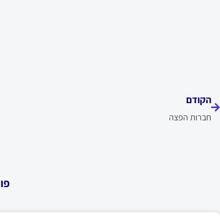
ודם
הקודם
חברות הפצה
פו