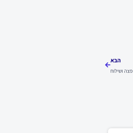
הבא
הבא
צה ושילוח