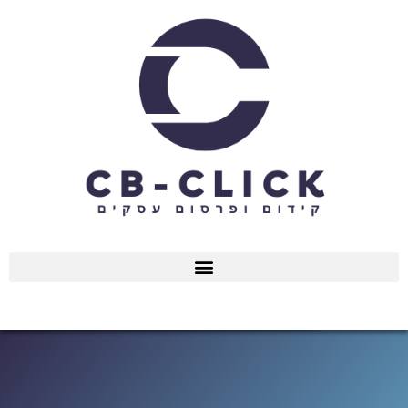
ילוג
תוכן