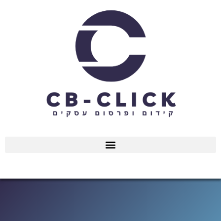
ילוג
תוכן