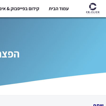
ילוג
עמוד הבית
קידום בפייסבוק & אי
תוכן
הפצה 
שתף