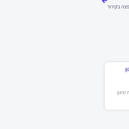
צה בקירור
ן
מיגון