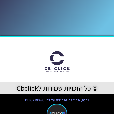
© כל הזכויות שמורות לCbclick
נבנה, מתוחזק ומקודם על ידי CLICKIN360