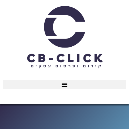
ילוג
תוכן