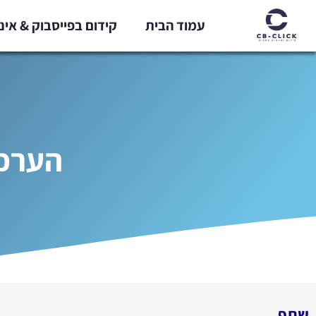
ילוג
עמוד הבית
קידום בפייסבוק & אי
תוכן
הערכת
שתף