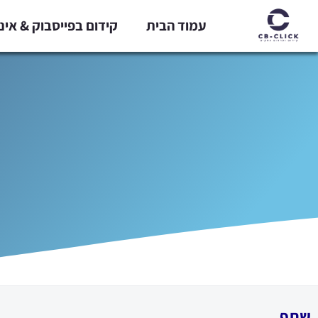
ילוג
עמוד הבית
קידום בפייסבוק & אי
תוכן
שתף