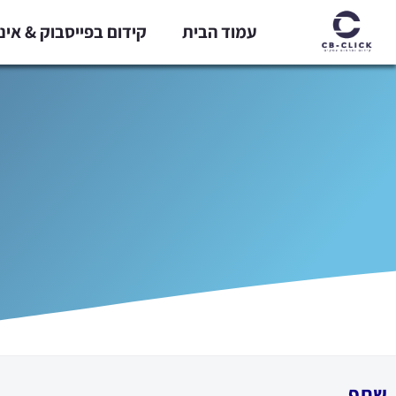
ילוג
עמוד הבית
קידום בפייסבוק & אי
תוכן
שתף