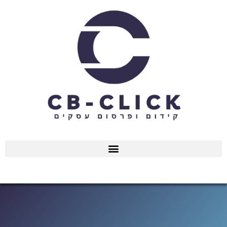
ילוג
תוכן