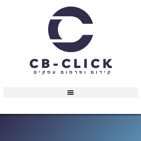
ילוג
תוכן