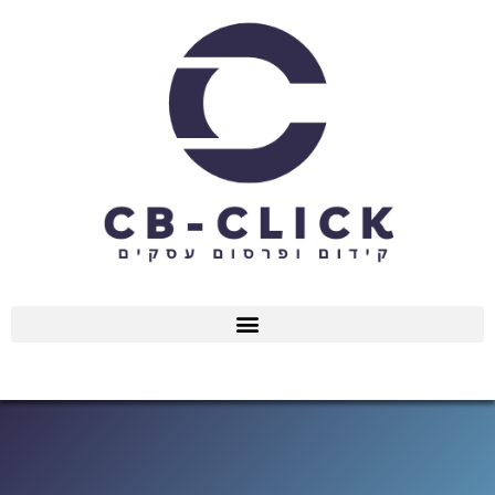
ילוג
תוכן