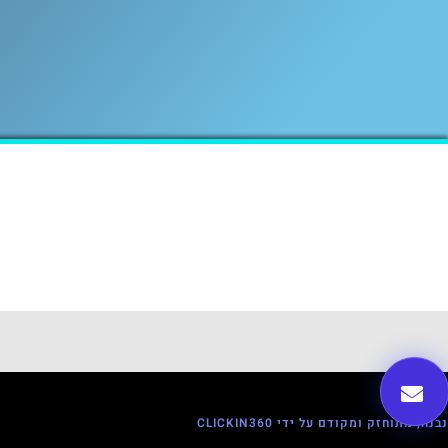
נבנה, מתוחזק ומקודם על ידי CLICKIN360