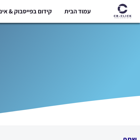
ילוג
עמוד הבית
קידום בפייסבוק & אי
תוכן
שתף