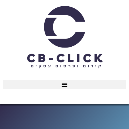
ילוג
תוכן