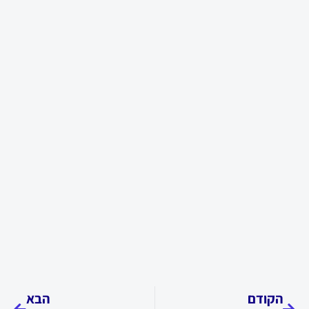
קודם
הבא
הקודם
הבא