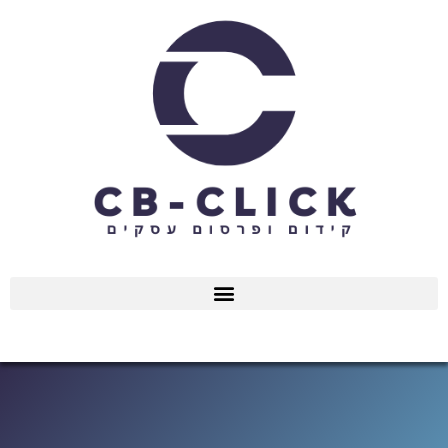
ילוג
תוכן