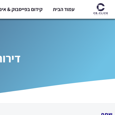
ילוג
עמוד הבית
קידום בפייסבוק & אי
תוכן
דירות
שתף