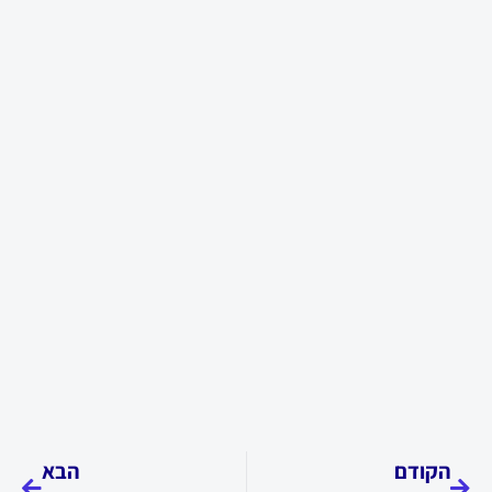
קודם
הבא
הקודם
הבא