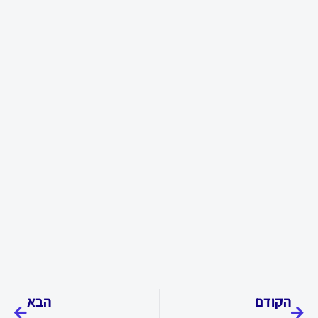
קודם
הבא
הקודם
הבא