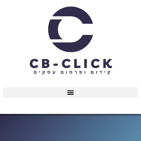
ילוג
תוכן