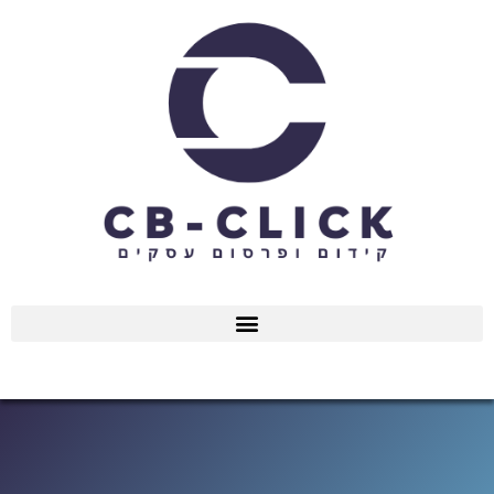
ילוג
תוכן