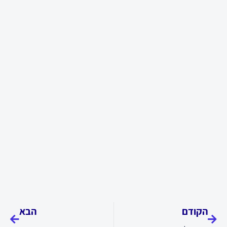
קודם
הבא
הקודם
הבא