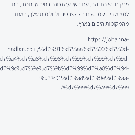
פרק חדש בחייהם. עם השקעה נכונה בחיפוש ותכנון, ניתן
למצוא בית שמתאים בול לצרכים ולחלומות שלך, באחד
מהמקומות היפים בארץ.
https://johanna-
nadlan.co.il/%d7%91%d7%aa%d7%99%d7%9d-
%d7%a4%d7%a8%d7%98%d7%99%d7%99%d7%9d-
%d7%9c%d7%9e%d7%9b%d7%99%d7%a8%d7%94-
%d7%91%d7%a8%d7%9e%d7%aa-
%d7%99%d7%a9%d7%99/