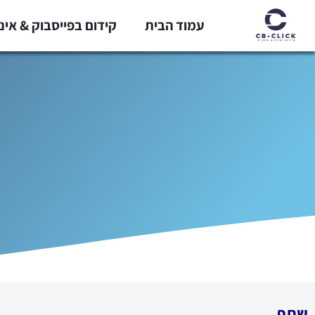
ילוג
עמוד הבית
קידום בפייסבוק & אי
תוכן
שתף