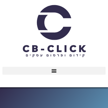
ילוג
תוכן