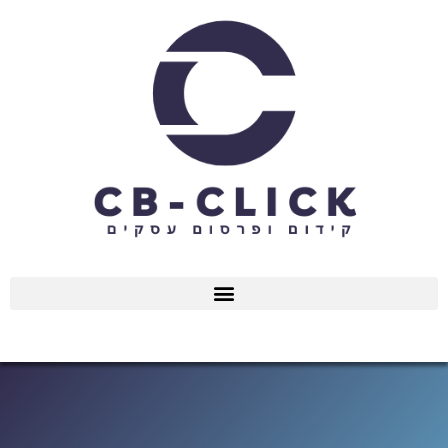
ילוג
תוכן