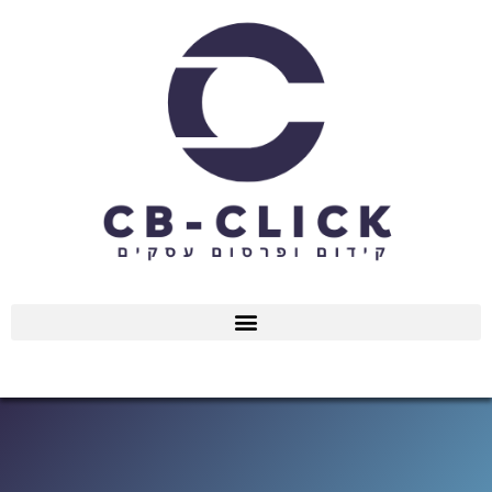
ילוג
תוכן