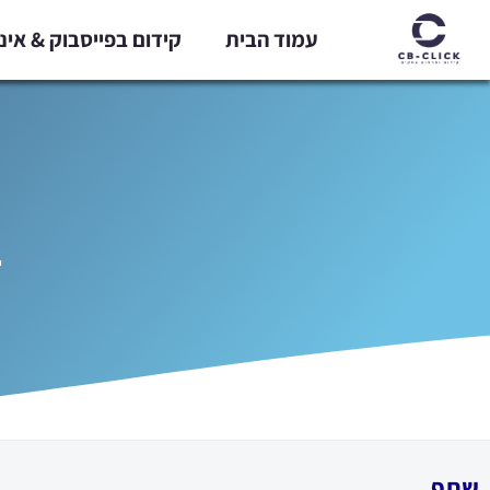
ילוג
עמוד הבית
קידום בפייסבוק & אי
תוכן
ב
שתף