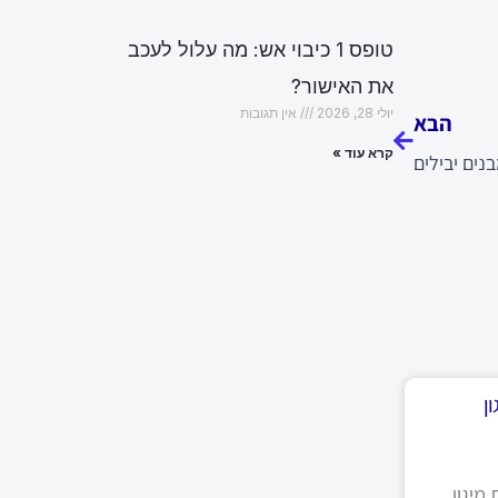
טופס 1 כיבוי אש: מה עלול לעכב
הבא
את האישור?
יולי 28, 2026
אין תגובות
הבא
קרא עוד »
נים יבילים
ן
מיגון