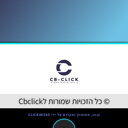
© כל הזכויות שמורות לCbclick
נבנה, מתוחזק ומקודם על ידי CLICKIN360