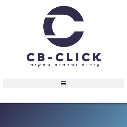
ילוג
תוכן