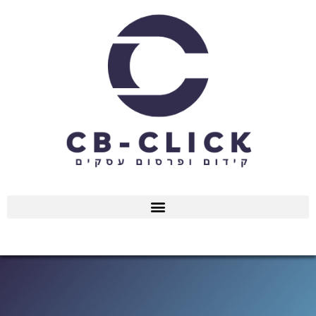
ילוג
תוכן