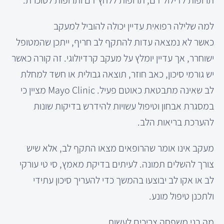
תרופות לדילול דם, תרופות ללחץ דם ותרופות לסוכרת.
למה שלילה רפואית עדיין יכולה להוביל למעקב
כאשר לא נמצאה עדות להתקף לב חריף, ייתכן שהמטופל
ישוחרר, אך עדיין יומלץ על מעקב קרדיולוגי. זה קורה כאשר
יש גורמי סיכון, כאב חוזר, תוצאה גבולית או חשד למחלת
לב שאינה מתבטאת כאוטם פעיל. Mayo Clinic מציין כי
במסגרת אבחון וטיפול עשויות להידרש בדיקות שונות
להערכת בריאות הלב.
מעקב אינו אומר שהרופאים מצאו התקף לב, אלא שיש
צורך להשלים תמונה. לעיתים בדיקת מאמץ, סי טי עורקי
לב או אקו לב יבוצעו בהמשך כדי להעריך סיכון עתידי
ולתכנן טיפול מונע.
מה בני משפחה צריכים לעשות