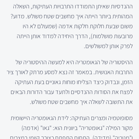
ההנדסיות שאיתן התמודדו התרבויות העתיקות, השאלה
המהותית ביותר הייתה איך מחשבים שטח משולש. מדוע?
משום שבעת חלוקת חלקות אדמה (שמעולם לא היו
מרובעות מושלמות), הדרך היחידה למדוד אותן הייתה
לפרק אותן למשולשים.
ההיסטוריה של הגאומטריה היא למעשה ההיסטוריה של
התרבות האנושית. במאמר זה נצא למסע מרתק לאורך ציר
הזמן, ונבדוק כיצד הצליחו מוחות גאוניים בעת העתיקה
לפצח את הסודות ההנדסיים ולתעד עבור הדורות הבאים
את התשובה לשאלה איך מחשבים שטח משולש.
מסופוטמיה ומצרים העתיקה: לידת הגאומטריה היישומית
מקור המילה "גאומטריה" ביוונית הוא: "גאו" (אדמה)
ו"מטריה" (מדידה). התחום התפתח כצורך קיומי במצרים