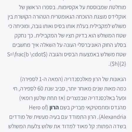
מוחלטת שמבוססת על אקסיומות. בספרו הראשון של
אוקלידס מוצגת ההוכחה הגאומטרית הטהורה הקושרת בין
משולש למקבילית בעלת אותו בסיס ואותו גובה, ומוכיחה כי
שטח המשולש הוא בדיוק חציו של המקבילית. כך נחקק
בסלע החוק האוניברסלי העונה על השאלה איך מחשבים
שטח משולש באמצעות הבסיס והגובה (
$S=\frac{b \cdot
).
h}{2}$
הגאונות של הרון מאלכסנדריה (המאה ה-1 לספירה)
כמה מאות שנים מאוחר יותר, סביב שנת 60 לספירה, חי
ופעל באלכסנדריה שבמצרים (אז תחת שלטון רומאי)
מהנדס ומתמטיקאי מבריק בשם
הרון
(Hero of
Alexandria). הרון התמודד עם בעיה מעשית של מודדים
בשדה הפתוח: קל מאוד למדוד את שלוש צלעות המשולש