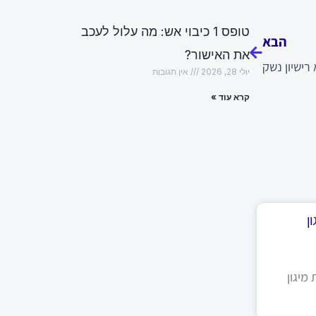
הבא
טופס 1 כיבוי אש: מה עלול לעכב
הבא
את האישור?
רישיון נשק
יולי 28, 2026
אין תגובות
קרא עוד »
ן
מיגון