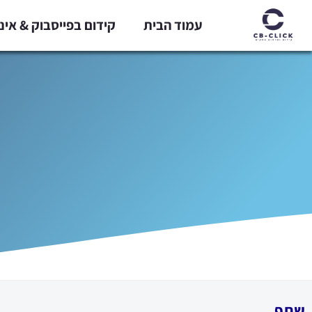
ילוג
עמוד הבית
קידום בפייסבוק & אי
תוכן
שתף