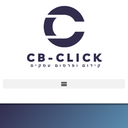
ילוג
תוכן