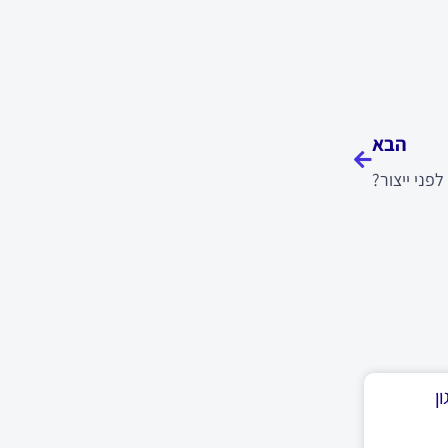
הבא
הבא
ני ייצור?
ן