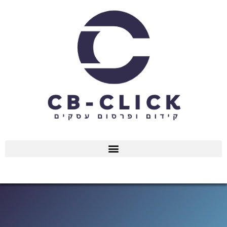
ילוג
תוכן