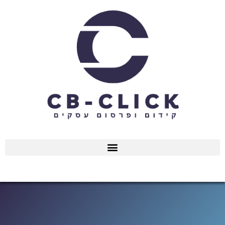
ילוג
תוכן