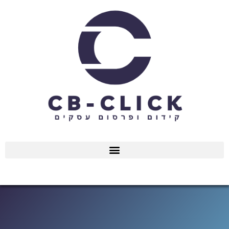
ילוג
תוכן