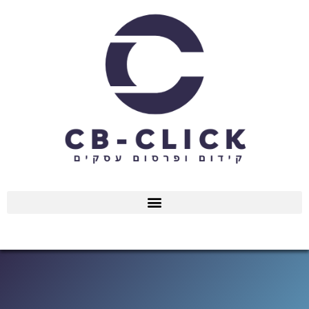
ילוג
תוכן