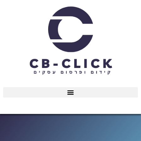
ילוג
תוכן