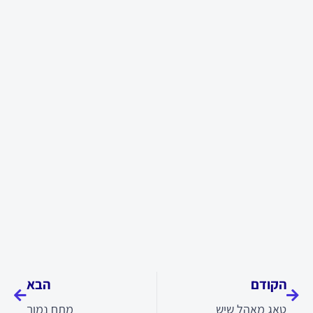
קודם
הבא
הקודם
הבא
טאג מאהל שיש
מתח נמוך