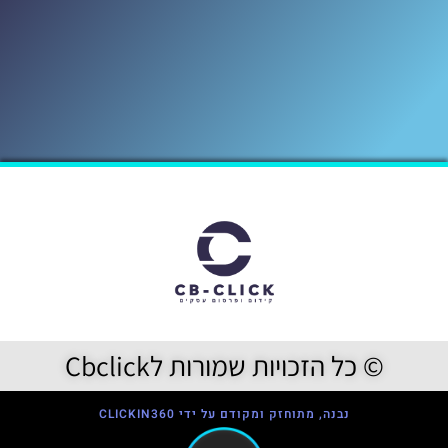
© כל הזכויות שמורות לCbclick
נבנה, מתוחזק ומקודם על ידי CLICKIN360