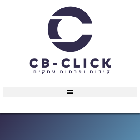
ילוג
תוכן