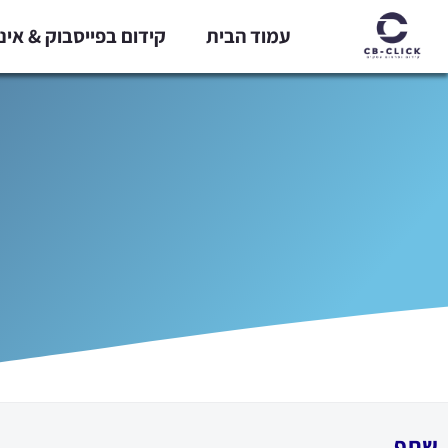
ילוג
עמוד הבית
קידום בפייסבוק & אי
תוכן
שתף