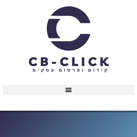
ילוג
תוכן