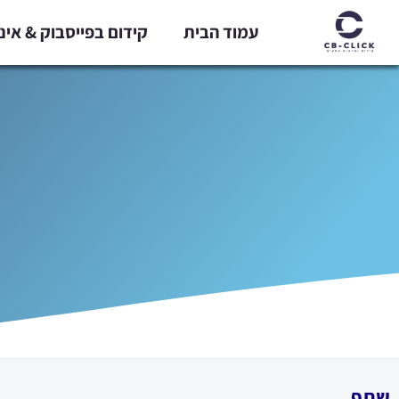
ילוג
עמוד הבית
קידום בפייסבוק & אי
תוכן
שתף