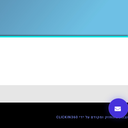
נבנה, מתוחזק ומקודם על ידי CLICKIN360