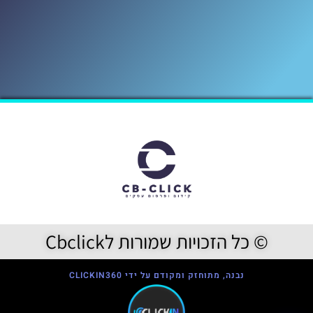
© כל הזכויות שמורות לCbclick
נבנה, מתוחזק ומקודם על ידי CLICKIN360