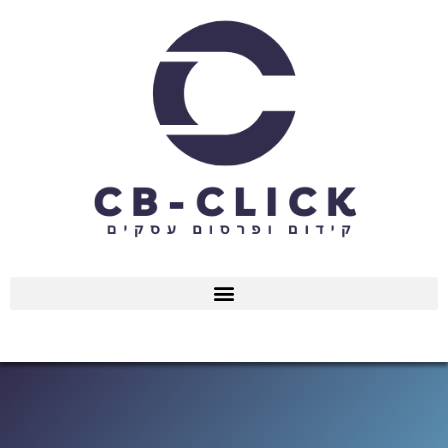
ילוג
תוכן