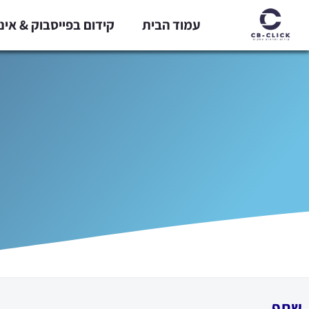
ילוג
עמוד הבית
קידום בפייסבוק & אי
תוכן
שתף