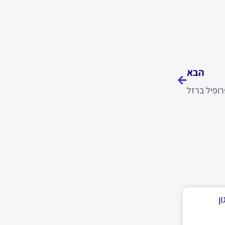
הבא
הבא
ופיל ברזל
ן