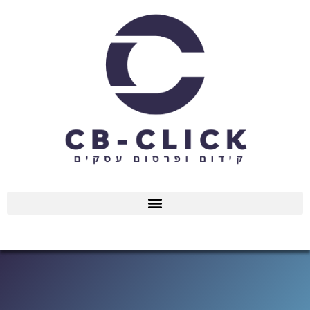
ילוג
תוכן