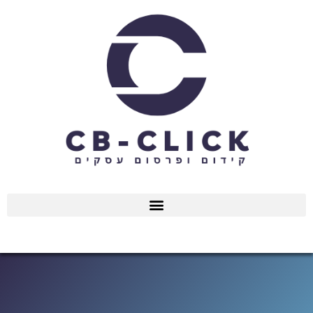
ילוג
תוכן