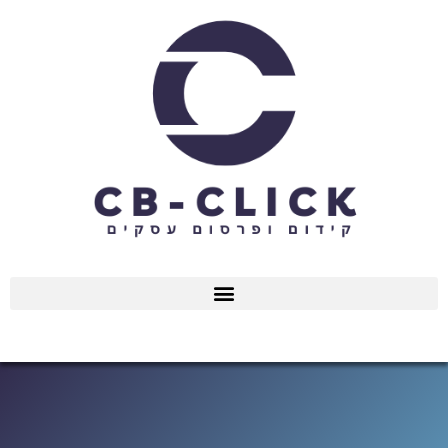
ילוג
תוכן